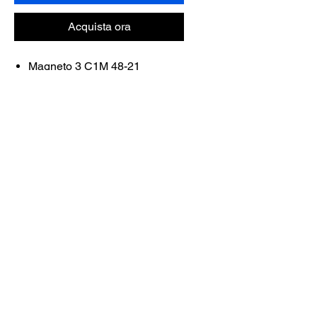
Acquista ora
Magneto 3 C1M 48-21
FRAME COLOR: BLACK
MATTE
Contattaci
Acquista tutto
Prenota con noi
info@otticaroma.ae