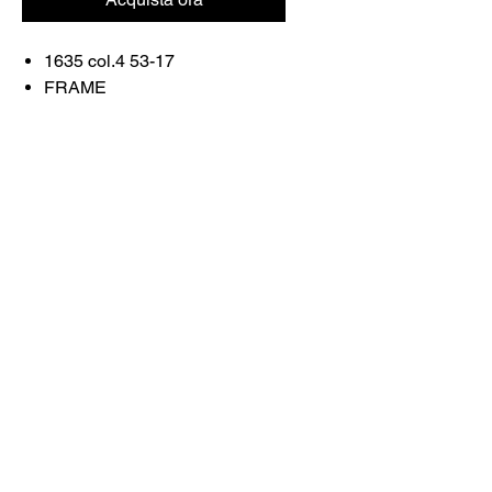
1635 col.4 53-17
FRAME
COLOR: MEROON/ROSE
GOLD
Contattaci
Acquista tutto
Prenota con noi
info@otticaroma.ae
2024 Ottica Roma occhiali da sole trading