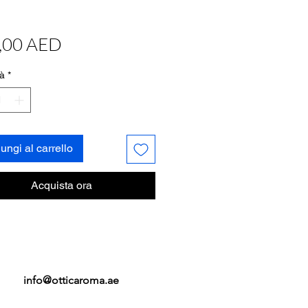
Prezzo
,00 AED
à
*
ungi al carrello
Acquista ora
info@otticaroma.ae