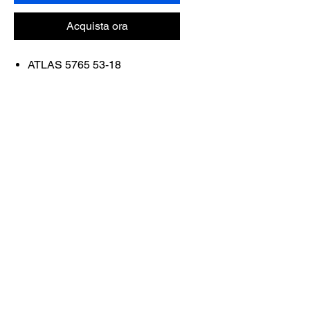
Acquista ora
ATLAS 5765 53-18
FRAME COLOR: NAVY BLUE
MATTE 36
Contattaci
Acquista tutto
Prenota con noi
info@otticaroma.ae