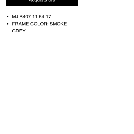
MJ B407-11 64-17
FRAME COLOR: SMOKE
GREY
LENS COLOR: BLUE HAWAII
POLARIZED
Contattaci
Acquista tutto
Prenota con noi
info@otticaroma.ae