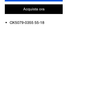
Acquista ora
OX5079-0355 55-18
FRAME COLOR: POLISHED
MIDNIGHT
Contattaci
Acquista tutto
Prenota con noi
info@otticaroma.ae