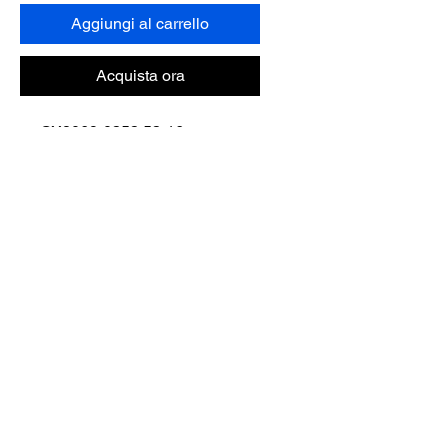
Aggiungi al carrello
Acquista ora
OX8069-0353 53-16
FRAME COLOR: SMOKE
GREY
Contattaci
Acquista tutto
Prenota con noi
info@otticaroma.ae