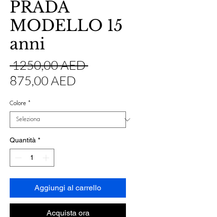
PRADA
MODELLO 15
anni
Prezzo
 1250,00 AED 
Prezzo
regolare
875,00 AED
scontato
Colore
*
Quantità
*
Aggiungi al carrello
Acquista ora