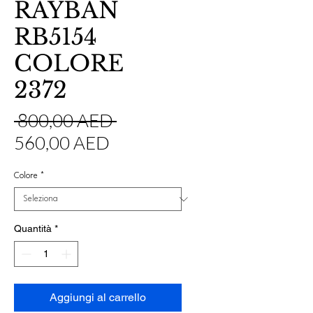
RAYBAN
RB5154
COLORE
2372
Prezzo
 800,00 AED 
Prezzo
regolare
560,00 AED
scontato
Colore
*
Quantità
*
Aggiungi al carrello