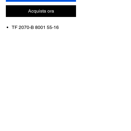
Acquista ora
TF 2070-B 8001 55-16
FRAME
COLOR: BLACK/BLUE
Contattaci
Acquista tutto
Prenota con noi
info@otticaroma.ae