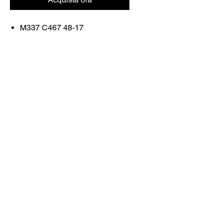
M337 C467 48-17
SHINY ROSE GOLD/MATTE
TURQUOISE
Contattaci
Acquista tutto
Prenota con noi
info@otticaroma.ae
2024 Ottica Roma occhiali da sole trading
llc - Dubai Marina JW Marriott lobby