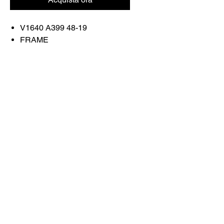
V1640 A399 48-19
FRAME
COLOR: TRANSPARENT
TEAL/GREEN DAMA
Contattaci
Acquista tutto
Prenota con noi
info@otticaroma.ae
2024 Ottica Roma occhiali da sole trading