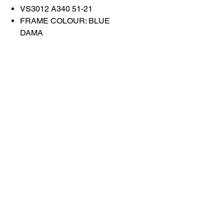
VS3012 A340 51-21
FRAME COLOUR: BLUE
DAMA
LENS COLOUR: GREY
GRADIENT
Contattaci
Acquista tutto
Prenota con noi
info@otticaroma.ae
2024 Ottica Roma occhiali da sole trading
llc - Dubai Marina JW Marriott lobby