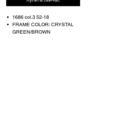
1686 col.3 52-18
FRAME COLOR: CRYSTAL
GREEN/BROWN
Связаться с
нами
Купить все
Забронируйте у
нас
info@otticaroma.ae
2024 Ottica Roma, торговая компания