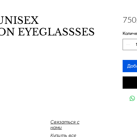
NISEX
750
ON EYEGLASSSES
Количе
Доб
Связаться с
нами
Купить все