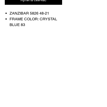
ZANZIBAR 5826 48-21
FRAME COLOR: CRYSTAL
BLUE 83
Связаться с
нами
Купить все
Забронируйте у
нас
info@otticaroma.ae
2024 Ottica Roma, торговая компания