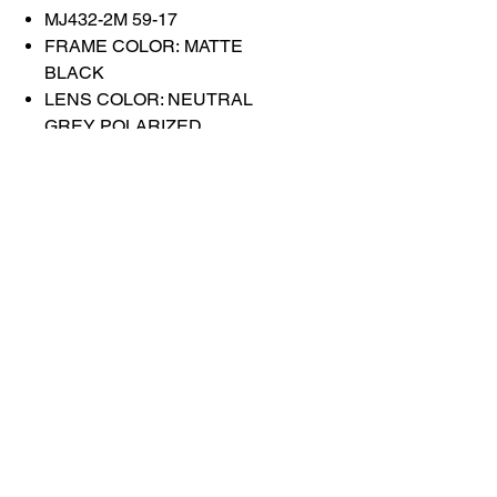
MJ432-2M 59-17
FRAME COLOR: MATTE
BLACK
LENS COLOR: NEUTRAL
GREY POLARIZED
Связаться с
нами
Купить все
Забронируйте у
нас
info@otticaroma.ae