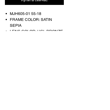
MJH605-01 55-18
FRAME COLOR: SATIN
SEPIA
LENS COLOR: HCL BRONZE
Связаться с
нами
Купить все
Забронируйте у
нас
info@otticaroma.ae