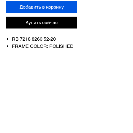
Добавить в корзину
Купить сейчас
RB 7218 8260 52-20
FRAME COLOR: POLISHED
BLACK
Связаться с
нами
Купить все
Забронируйте у
нас
info@otticaroma.ae