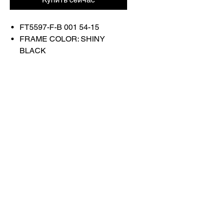
FT5597-F-B 001 54-15
FRAME COLOR: SHINY
BLACK
Связаться с
нами
Купить все
Забронируйте у
нас
info@otticaroma.ae
2024 Ottica Roma, торговая компания