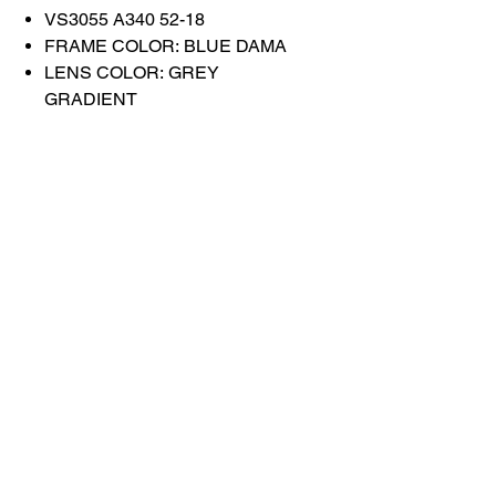
VS3055 A340 52-18
FRAME COLOR: BLUE DAMA
LENS COLOR: GREY
GRADIENT
Связаться с
нами
Купить все
Забронируйте у
нас
info@otticaroma.ae
2024 Ottica Roma, торговая компания