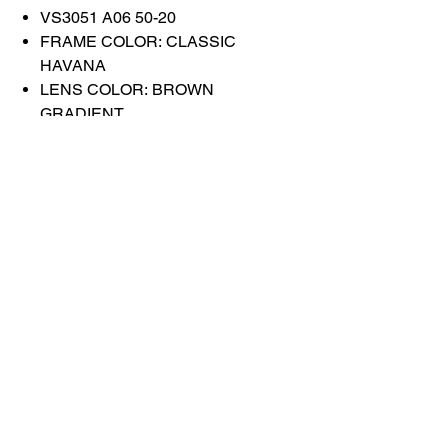
VS3051 A06 50-20
FRAME COLOR: CLASSIC
HAVANA
LENS COLOR: BROWN
GRADIENT
Связаться с
нами
Купить все
Забронируйте у
нас
info@otticaroma.ae