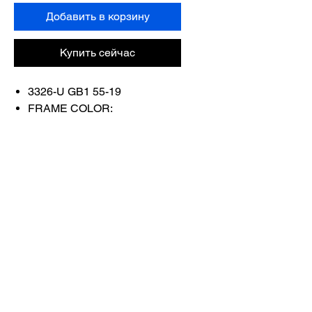
Добавить в корзину
Купить сейчас
3326-U GB1 55-19
FRAME COLOR:
BLACK/GOLD
Связаться с
нами
Купить все
Забронируйте у
нас
info@otticaroma.ae