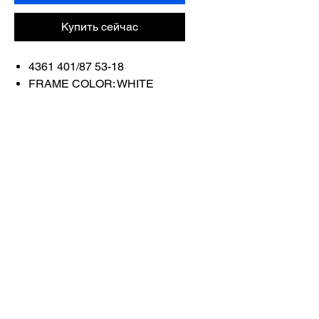
Купить сейчас
4361 401/87 53-18
FRAME COLOR: WHITE
LENS COLOR: GREY
Связаться с
нами
Купить все
Забронируйте у
нас
info@otticaroma.ae