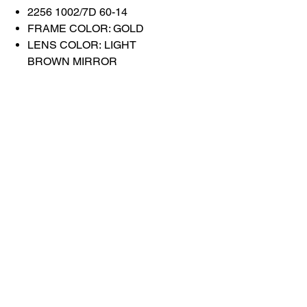
2256 1002/7D 60-14
FRAME COLOR: GOLD
LENS COLOR: LIGHT
BROWN MIRROR
Связаться с
нами
Купить все
Забронируйте у
нас
info@otticaroma.ae
2024 Ottica Roma, торговая компания