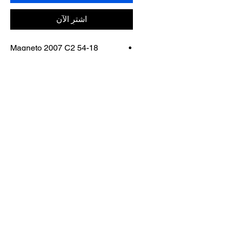
اشترِ الآن
Magneto 2007 C2 54-18
FRAME
COLOR: SILVER/BLACK
اتصل بنا
تسوق كل شيء
احجز معنا
info@otticaroma.ae