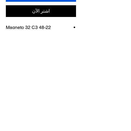
اشترِ الآن
Magneto 32 C3 48-22
FRAME COLOR: HAVANA
BROWN MATTE
اتصل بنا
تسوق كل شيء
احجز معنا
info@otticaroma.ae