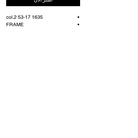
1635 col.2 53-17
FRAME
COLOR: BLACK/RED/ROSE
GOLD
اتصل بنا
تسوق كل شيء
احجز معنا
info@otticaroma.ae
2024 أوتيكا روما لتجارة النظارات الشمسية