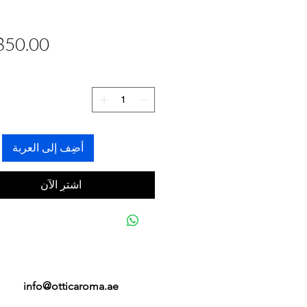
أضِف إلى العربة
اشترِ الآن
info@otticaroma.ae