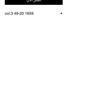
1659 col.3 49-20
FRAME COLOR: CRYSTAL
BROWN
اتصل بنا
تسوق كل شيء
احجز معنا
info@otticaroma.ae
2024 أوتيكا روما لتجارة النظارات الشمسية
ذ.م.م - دبي مارينا جي دبليو ماريوت