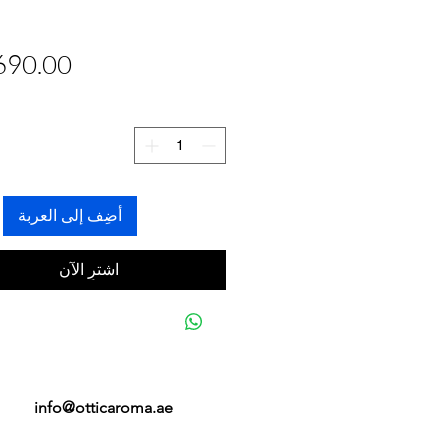
أضِف إلى العربة
اشترِ الآن
info@otticaroma.ae