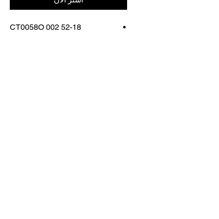
CT0058O 002 52-18
FRAME COLOR: SHINY
GOLD
اتصل بنا
تسوق كل شيء
احجز معنا
info@otticaroma.ae
2024 أوتيكا روما لتجارة النظارات الشمسية
ذ.م.م - دبي مارينا جي دبليو ماريوت