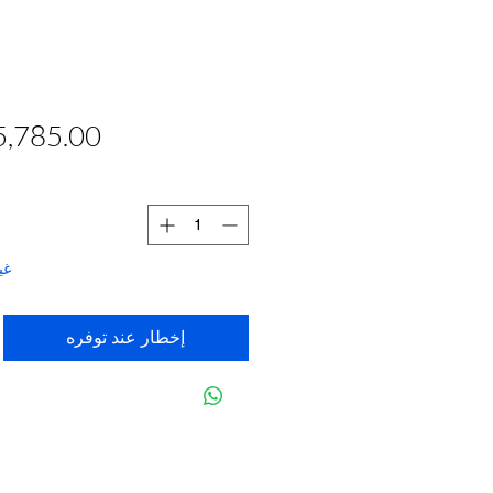
غي
إخطار عند توفره