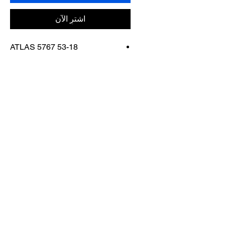
اشترِ الآن
ATLAS 5767 53-18
FRAME COLOR: ATLAS 5767
53-18
اتصل بنا
تسوق كل شيء
احجز معنا
info@otticaroma.ae