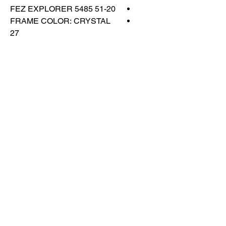
FEZ EXPLORER 5485 51-20
FRAME COLOR: CRYSTAL
27
LENS COLOR: BLUE
MIRROR POLARIZED
اتصل بنا
تسوق كل شيء
احجز معنا
info@otticaroma.ae
2024 أوتيكا روما لتجارة النظارات الشمسية
ذ.م.م - دبي مارينا جي دبليو ماريوت