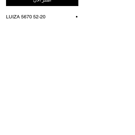
LUIZA 5670 52-20
FRAME COLOR: EMERALD
GREEN 87
اتصل بنا
تسوق كل شيء
احجز معنا
info@otticaroma.ae
2024 أوتيكا روما لتجارة النظارات الشمسية
ذ.م.م - دبي مارينا جي دبليو ماريوت