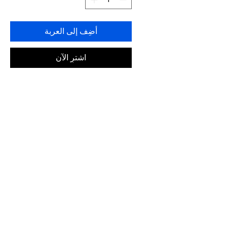
أضِف إلى العربة
اشترِ الآن
MK3001 1025 52-14
FRAME COLOR: GUNMETAL
اتصل بنا
تسوق كل شيء
احجز معنا
info@otticaroma.ae