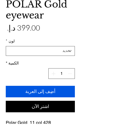
POLAR Gold
eyewear
ال
لون
*
الكمية
*
أضِف إلى العربة
اشترِ الآن
Polar Gold 11 col 428