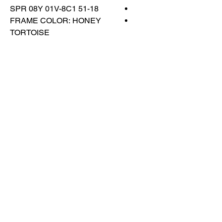
SPR 08Y 01V-8C1 51-18
FRAME COLOR: HONEY
TORTOISE
LENS COLOR: DARK
BROWN
اتصل بنا
تسوق كل شيء
احجز معنا
info@otticaroma.ae
2024 أوتيكا روما لتجارة النظارات الشمسية
ذ.م.م - دبي مارينا جي دبليو ماريوت