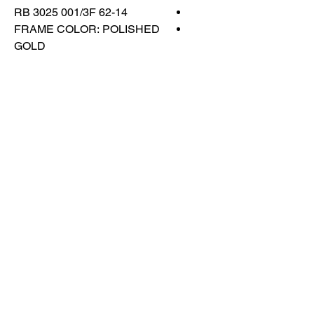
RB 3025 001/3F 62-14
FRAME COLOR: POLISHED
GOLD
LENS COLOR: BLUE
GRADIENT
اتصل بنا
تسوق كل شيء
احجز معنا
info@otticaroma.ae
2024 أوتيكا روما لتجارة النظارات الشمسية
ذ.م.م - دبي مارينا جي دبليو ماريوت