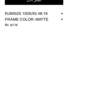
RJ9052S 100S/55 48-16
FRAME COLOR: MATTE
BLACK
LENS COLOR: BLUE
MIRROR
اتصل بنا
تسوق كل شيء
احجز معنا
info@otticaroma.ae