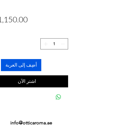
أضِف إلى العربة
اشترِ الآن
info@otticaroma.ae