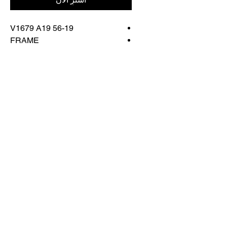
V1679 A19 56-19
FRAME
COLOR: TRANSPARENT
GREEN/DARK HAVANA
اتصل بنا
تسوق كل شيء
احجز معنا
info@otticaroma.ae
2024 أوتيكا روما لتجارة النظارات الشمسية