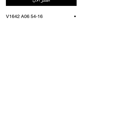
V1642 A06 54-16
FRAME COLOR: CLASSIC
HAVANA
اتصل بنا
تسوق كل شيء
احجز معنا
info@otticaroma.ae
2024 أوتيكا روما لتجارة النظارات الشمسية
ذ.م.م - دبي مارينا جي دبليو ماريوت