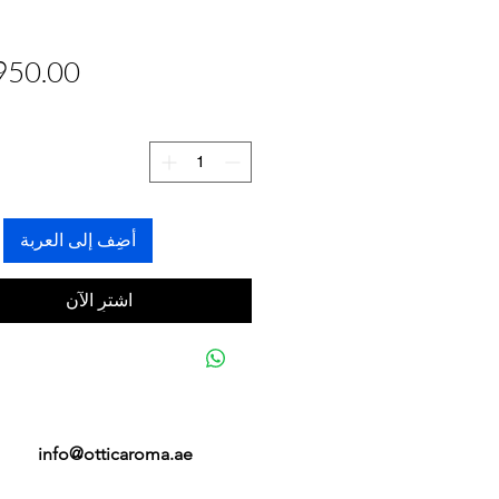
أضِف إلى العربة
اشترِ الآن
info@otticaroma.ae