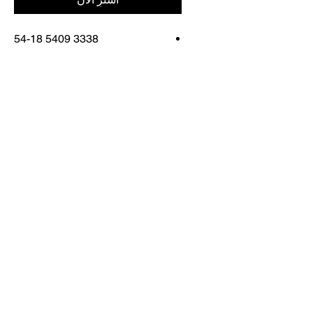
3338 5409 54-18
FRAME COLOR:
TRANSPARENT RED
اتصل بنا
تسوق كل شيء
احجز معنا
info@otticaroma.ae
2024 أوتيكا روما لتجارة النظارات الشمسية
ذ.م.م - دبي مارينا جي دبليو ماريوت